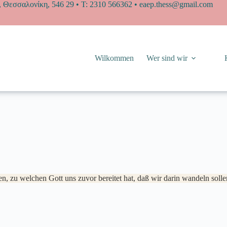
, Θεσσαλονίκη, 546 29
• Τ: 2310 566362 •
eaep.thess@gmail.com
Wilkommen
Wer sind wir
n, zu welchen Gott uns zuvor bereitet hat, daß wir darin wandeln solle