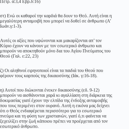
Πέτρ. α:3,4 Εβρ.δ:16)
στ) Ενώ οι καθαροί την καρδιά θα δουν το Θεό. Αυτή είναι η
μεγαλύτερη ανταμοιβή που μπορεί να δοθεί σε άνθρωπο (Α’
Ιωάν.γ:1-3).
Αυτές οι αξίες που υψώνονται και μακαρίζονται απ’ τον
Κύριο έχουν να κάνουν με τον εσωτερικό άνθρωπο και
μπορούν να αποκτηθούν μόνο δια του Αγίου Πνεύματος του
Θεού (Γαλ. ε:22, 23)
ζ) Οι αληθινοί ειρηνοποιοί είναι τα παιδιά του Θεού που
φέρουν τους καρπούς της δικαιοσύνης (Ιάκ. γ:16-18).
η) Αυτοί που διώκονται ένεκεν δικαιοσύνης (εδ. 9-12)
μπορούν να αισθάνονται χαρά κι αγαλλίαση στη διάρκεια της
δοκιμασίας γιατί έχουν την ελπίδα της ένδοξης ανταμοιβής
που τους περιμένει στον ουρανό. Αυτή η εικόνα μας δείχνει
ότι ο Θεός ενδιαφέρεται περισσότερο για το εσωτερικό
πνεύμα και τη φύση των χριστιανών, γιατί ό,τι φαίνεται να
ξεχειλίζει στην ζωή κάποιου πρέπει να προέρχεται από τον
εσωτερικό άνθρωπο.