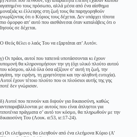
β) Αυτοί που πενθούν, όχι απαραίτητα επειδή έχασαν κάποιο
αγαπημένο τους πρόσωπο, αλλά μέσα από ένα αίσθημα
μοναξιάς κι έλλειψης στη ζωή τους θα παρηγορηθούν
γνωρίζοντας ότι ο Κύριος τους δέχεται. Δεν υπάρχει τίποτα
πιο όμορφο απ’ αυτό που αισθάνεσαι όταν καταλάβεις ότι ο
Ιησούς σε δέχεται.
Ο Θεός θέλει ο λαός Του να εξαρτάται απ’ Αυτόν.
γ) Οι πράοι, αυτοί που ταπεινά υποτάσσονται κι έχουν
υπομονή θα κληρονομήσουν την γη (όχι υλικό πλούτο αυτού
του κόσμου, αλλά όλα όσα αξίζουν σ’ αυτή τη ζωή, την
αγάπη, την ειρήνη, τη χρηστότητα και την αληθινή ευτυχία).
Αυτοί έχουν τέτοιο πλούτο που οι πλούσιοι αυτής της γης
ποτέ δεν γνώρισαν.
δ) Αυτοί που πεινούν και διψούν για δικαιοσύνη, καθώς
αντιπαραβάλλονται με αυτούς που είναι άπληστοι για
τιποτένια πράγματα σ’ αυτό τον κόσμο, θα πληρωθούν με την
δικαιοσύνη Του (Λουκ. α:53, ιε:17-24).
ε) Οι ελεήμονες θα ελεηθούν από ένα ελεήμονα Κύριο (Α’